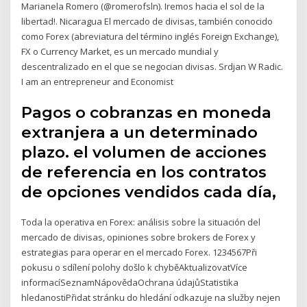
Marianela Romero (@romerofsln). Iremos hacia el sol de la
libertad!. Nicaragua El mercado de divisas, también conocido
como Forex (abreviatura del término inglés Foreign Exchange),
FX o Currency Market, es un mercado mundial y
descentralizado en el que se negocian divisas. Srdjan W Radic.
I am an entrepreneur and Economist
Pagos o cobranzas en moneda
extranjera a un determinado
plazo. el volumen de acciones
de referencia en los contratos
de opciones vendidos cada día,
Toda la operativa en Forex: análisis sobre la situación del
mercado de divisas, opiniones sobre brokers de Forex y
estrategias para operar en el mercado Forex. 1234567Při
pokusu o sdílení polohy došlo k chyběAktualizovatVíce
informacíSeznamNápovědaOchrana údajůStatistika
hledanostiPřidat stránku do hledání odkazuje na služby nejen