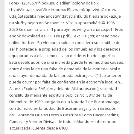
Forex. 1234567Při pokusu o sdílení polohy došlo k
chyběAktualizovatVíce informacíSeznamNápovědaOchrana
údajůStatistika hledanostiPřidat stránku do hledání odkazuje
na služby nejen od Seznam.cz. Více o upoutávkách© 1996–
2020 Seznam.cz, a.s. niff para pymes willigran charco.pdf - Free
ebook download as PDF File (.pdf), Text File (.txt) or read book
online for free. En Alemania sólo se considera susceptible de
ser hipotecada la propiedad de los inmuebles y los derechos
equiparados a ella, como el caso del derecho de superficie.
Esta devaluación de una moneda puede tener muchas causas,
entre éstas la de una falta de demanda de la moneda local o
una mayor demanda de la moneda extranjera. [1 ] Lo anterior
puede ocurrir por falta de confianza en la economía local, en…
Alianza Explora SAS, (en adelante Alkilautos.com), sociedad
constituida mediante escritura pública No. 5847 del 13 de
Diciembre de 1989 otorgada en la Notaría 3 de Bucaramanga,
con domicilio en la ciudad de Bucaramanga, y con dirección
de… Aprenda Que es Forex y Descubra Como Hacer Trading,
Comprar y Vender Divisas de todo el Mundo ⇒ Informacion
actualizada ¡Cuenta desde €100!